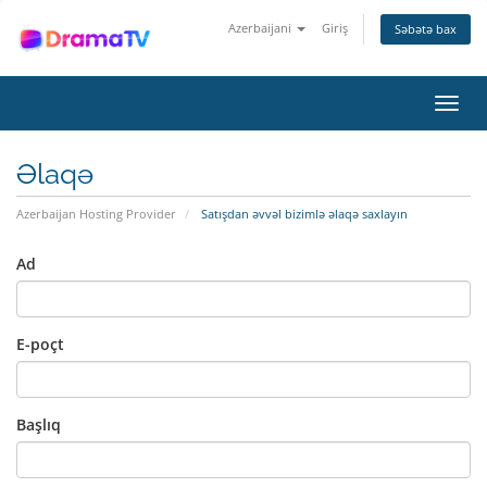
Azerbaijani
Giriş
Səbətə bax
Naviq
keçid
Əlaqə
Azerbaijan Hosting Provider
Satışdan əvvəl bizimlə əlaqə saxlayın
Ad
E-poçt
Başlıq