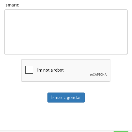
İsmarıc
İsmarıc göndər