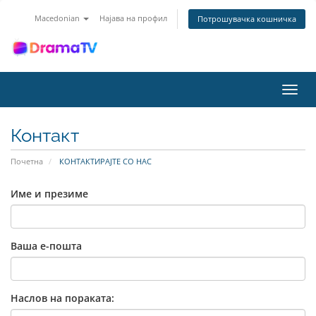
Macedonian
Најава на профил
Потрошувачка кошничка
Вклу
ја
нави
Контакт
Почетна
КОНТАКТИРАЈТЕ СО НАС
Име и презиме
Ваша е-пошта
Наслов на пораката: